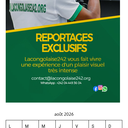
août 2026
L
M
M
J
V
S
D