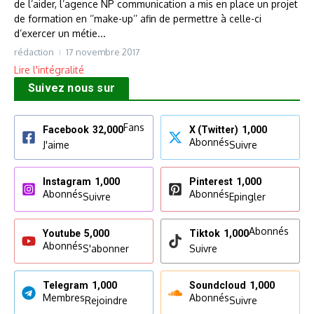
de l’aider, l’agence NP communication a mis en place un projet
de formation en ‘’make-up’’ afin de permettre à celle-ci
d’exercer un métie...
rédaction
17 novembre 2017
Lire l'intégralité
Suivez nous sur
Fans
Facebook
32,000
X (Twitter)
1,000
Abonnés
J'aime
Suivre
Instagram
1,000
Pinterest
1,000
Abonnés
Abonnés
Suivre
Epingler
Abonnés
Youtube
5,000
Tiktok
1,000
Abonnés
S'abonner
Suivre
Telegram
1,000
Soundcloud
1,000
Membres
Abonnés
Rejoindre
Suivre