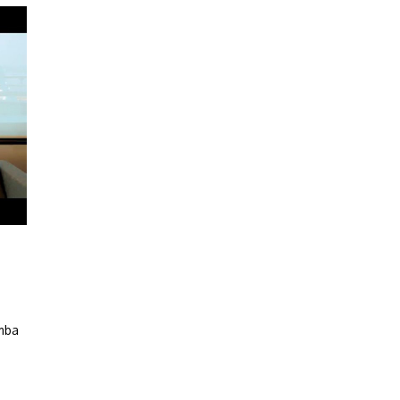
E
umba