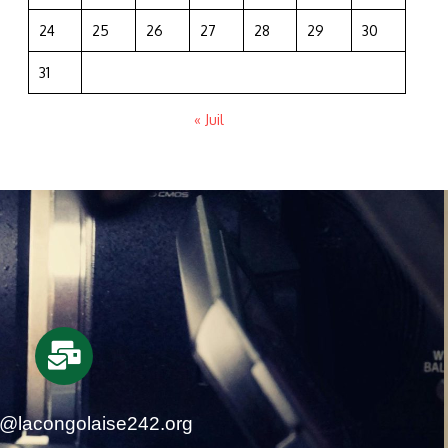
24
25
26
27
28
29
30
31
« Juil
t@lacongolaise242.org