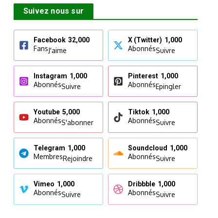
Suivez nous sur
Facebook
32,000
X (Twitter)
1,000
Fans
Abonnés
J'aime
Suivre
Instagram
1,000
Pinterest
1,000
Abonnés
Abonnés
Suivre
Epingler
Youtube
5,000
Tiktok
1,000
Abonnés
Abonnés
S'abonner
Suivre
Telegram
1,000
Soundcloud
1,000
Membres
Abonnés
Rejoindre
Suivre
Vimeo
1,000
Dribbble
1,000
Abonnés
Abonnés
Suivre
Suivre