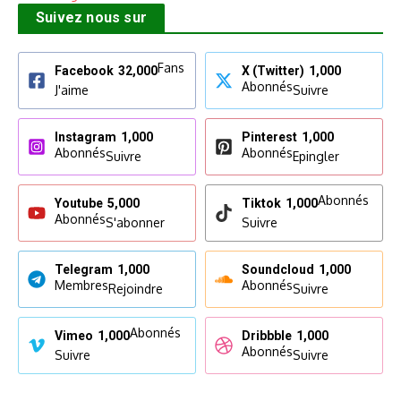
Suivez nous sur
Fans
Facebook
32,000
X (Twitter)
1,000
Abonnés
J'aime
Suivre
Instagram
1,000
Pinterest
1,000
Abonnés
Abonnés
Suivre
Epingler
Abonnés
Youtube
5,000
Tiktok
1,000
Abonnés
S'abonner
Suivre
Telegram
1,000
Soundcloud
1,000
Membres
Abonnés
Rejoindre
Suivre
Abonnés
Vimeo
1,000
Dribbble
1,000
Abonnés
Suivre
Suivre