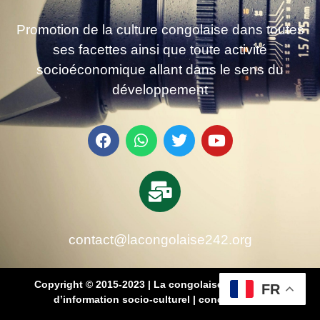
Promotion de la culture congolaise dans toutes
ses facettes ainsi que toute activité
socioéconomique allant dans le sens du
développement
contact@lacongolaise242.org
Copyright © 2015-2023 | La congolaise 242 – média
FR
d’information socio-culturel
|
conçu par SB