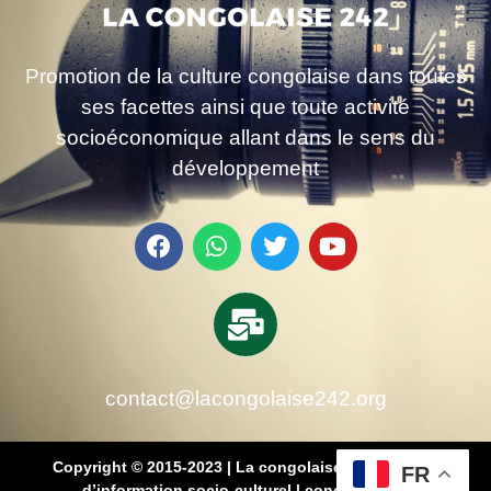
Promotion de la culture congolaise dans toutes
ses facettes ainsi que toute activité
socioéconomique allant dans le sens du
développement
contact@lacongolaise242.org
Copyright © 2015-2023 | La congolaise 242 – média
FR
d’information socio-culturel
|
conçu par SB