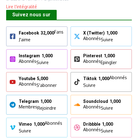
Lire l'intégralité
Suivez nous sur
Fans
Facebook
32,000
X (Twitter)
1,000
Abonnés
J'aime
Suivre
Instagram
1,000
Pinterest
1,000
Abonnés
Abonnés
Suivre
Epingler
Abonnés
Youtube
5,000
Tiktok
1,000
Abonnés
S'abonner
Suivre
Telegram
1,000
Soundcloud
1,000
Membres
Abonnés
Rejoindre
Suivre
Abonnés
Vimeo
1,000
Dribbble
1,000
Abonnés
Suivre
Suivre