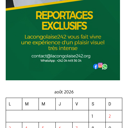
août 2026
L
M
M
J
V
S
D
1
2