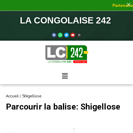
Partenariat
LA CONGOLAISE 242
Accueil
/
Shigellose
Parcourir la balise: Shigellose