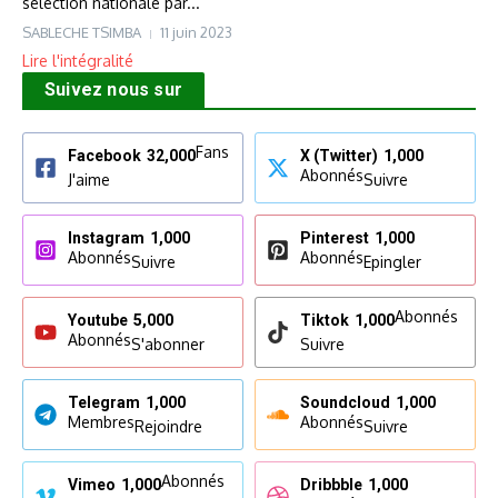
sélection nationale par...
SABLECHE TSIMBA
11 juin 2023
Lire l'intégralité
Suivez nous sur
Fans
Facebook
32,000
X (Twitter)
1,000
Abonnés
J'aime
Suivre
Instagram
1,000
Pinterest
1,000
Abonnés
Abonnés
Suivre
Epingler
Abonnés
Youtube
5,000
Tiktok
1,000
Abonnés
S'abonner
Suivre
Telegram
1,000
Soundcloud
1,000
Membres
Abonnés
Rejoindre
Suivre
Abonnés
Vimeo
1,000
Dribbble
1,000