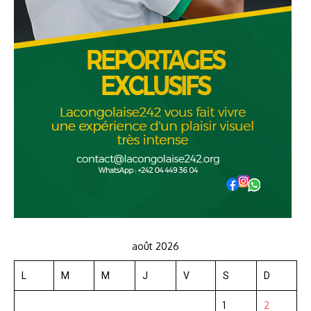
août 2026
L
M
M
J
V
S
D
1
2