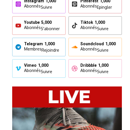
Instagram
1,000
Pinterest
1,000
Abonnés
Abonnés
Suivre
Epingler
Youtube
5,000
Tiktok
1,000
Abonnés
Abonnés
S'abonner
Suivre
Telegram
1,000
Soundcloud
1,000
Membres
Abonnés
Rejoindre
Suivre
Vimeo
1,000
Dribbble
1,000
Abonnés
Abonnés
Suivre
Suivre