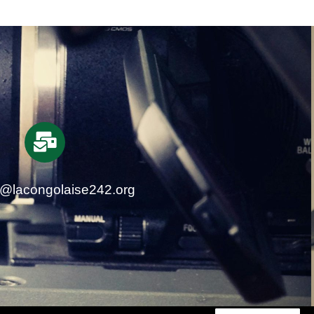
t@lacongolaise242.org