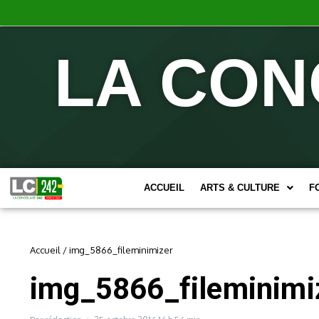
LA CON
ACCUEIL
ARTS & CULTURE
F
Accueil
/
img_5866_fileminimizer
img_5866_fileminimi