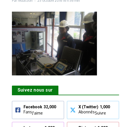
Par
rédaction
25 octobre 2016
16 h 56 min
Suivez nous sur
Facebook
32,000
X (Twitter)
1,000
Fans
Abonnés
J'aime
Suivre