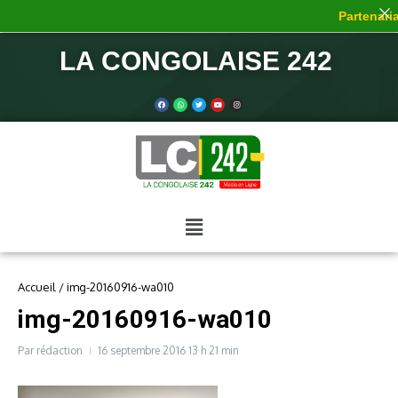
Partenariat
LA CONGOLAISE 242
Accueil
/
img-20160916-wa010
img-20160916-wa010
Par
rédaction
16 septembre 2016
13 h 21 min