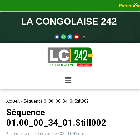
Partenaria
LA CONGOLAISE 242
Accueil
/
Séquence 01.00_00_34_01.Still002
Séquence
01.00_00_34_01.Still002
Par
rédaction
20 novembre 2021
11 h 49 min