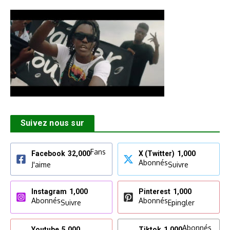
Suivez nous sur
Fans
Facebook
32,000
X (Twitter)
1,000
Abonnés
J'aime
Suivre
Instagram
1,000
Pinterest
1,000
Abonnés
Abonnés
Suivre
Epingler
Abonnés
Youtube
5,000
Tiktok
1,000