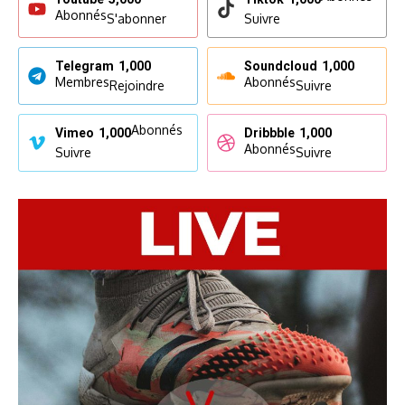
Abonnés
S'abonner
Suivre
Telegram
1,000
Soundcloud
1,000
Membres
Abonnés
Rejoindre
Suivre
Abonnés
Vimeo
1,000
Dribbble
1,000
Abonnés
Suivre
Suivre