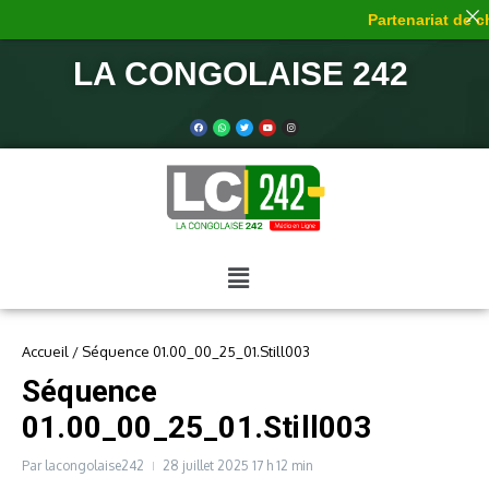
Partenariat de ch
LA CONGOLAISE 242
Accueil
/
Séquence 01.00_00_25_01.Still003
Séquence
01.00_00_25_01.Still003
Par
lacongolaise242
28 juillet 2025
17 h 12 min