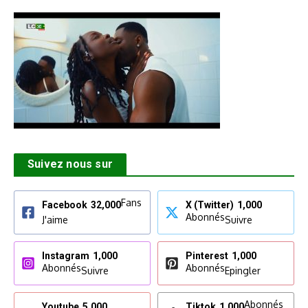
Suivez nous sur
Fans
Facebook
32,000
X (Twitter)
1,000
Abonnés
J'aime
Suivre
Instagram
1,000
Pinterest
1,000
Abonnés
Abonnés
Suivre
Epingler
Abonnés
Youtube
5,000
Tiktok
1,000