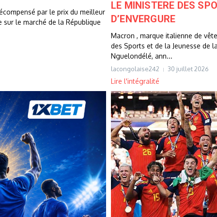
LE MINISTERE DES S
 récompensé par le prix du meilleur
D’ENVERGURE
e sur le marché de la République
Macron , marque italienne de vêt
des Sports et de la Jeunesse de l
Nguelondélé, ann...
lacongolaise242
30 juillet 2026
Lire l'intégralité