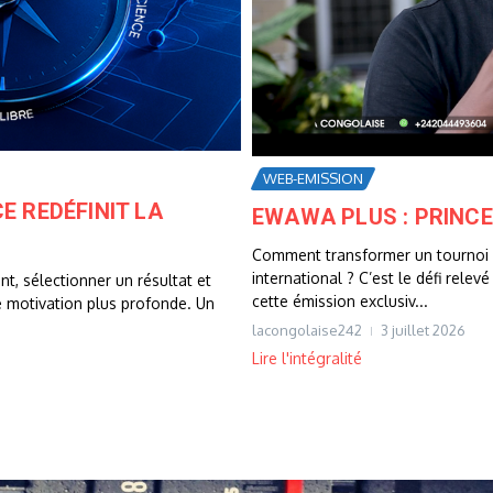
WEB-EMISSION
E REDÉFINIT LA
EWAWA PLUS : PRINCE
Comment transformer un tournoi d
international ? C’est le défi rel
t, sélectionner un résultat et
cette émission exclusiv...
e motivation plus profonde. Un
lacongolaise242
3 juillet 2026
Lire l'intégralité