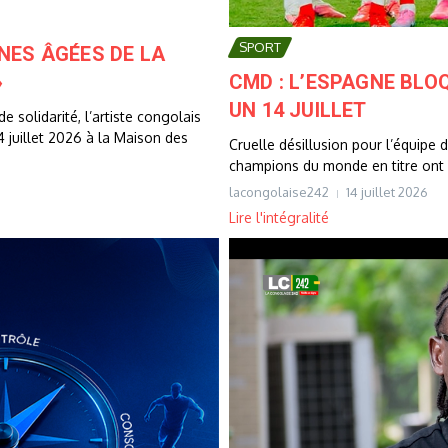
SPORT
NES ÂGÉES DE LA
CMD : L’ESPAGNE BLO
»
UN 14 JUILLET
e solidarité, l’artiste congolais
4 juillet 2026 à la Maison des
Cruelle désillusion pour l’équipe de
champions du monde en titre ont v
lacongolaise242
14 juillet 2026
Lire l'intégralité