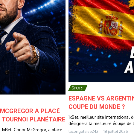
SPORT
ESPAGNE VS ARGENTIN
COUPE DU MONDE ?
R MCGREGOR A PLACÉ
1xBet, meilleur site international d
DU TOURNOI PLANÉTAIRE
désignera la meilleure équipe de l
s 1xBet, Conor McGregor, a placé
lacongolaise242
18 juillet 2026