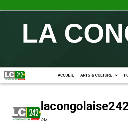
LA CON
ACCUEIL
ARTS & CULTURE
F
lacongolaise24
2421