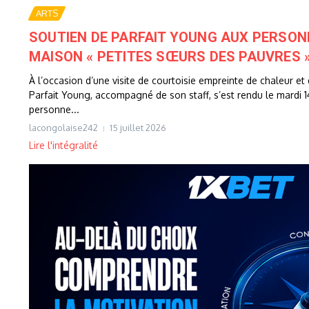
ARTS
SOUTIEN DE PARFAIT YOUNG AUX PERSON
MAISON « PETITES SŒURS DES PAUVRES 
À l’occasion d’une visite de courtoisie empreinte de chaleur et d
Parfait Young, accompagné de son staff, s’est rendu le mardi 1
personne...
lacongolaise242
15 juillet 2026
Lire l'intégralité