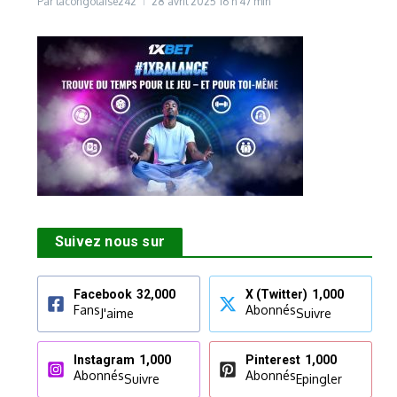
Par
lacongolaise242
28 avril 2025
16 h 47 min
Suivez nous sur
Facebook
32,000
X (Twitter)
1,000
Fans
Abonnés
J'aime
Suivre
Instagram
1,000
Pinterest
1,000
Abonnés
Abonnés
Suivre
Epingler