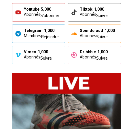
Youtube
5,000
Tiktok
1,000
Abonnés
Abonnés
S'abonner
Suivre
Telegram
1,000
Soundcloud
1,000
Membres
Abonnés
Rejoindre
Suivre
Vimeo
1,000
Dribbble
1,000
Abonnés
Abonnés
Suivre
Suivre