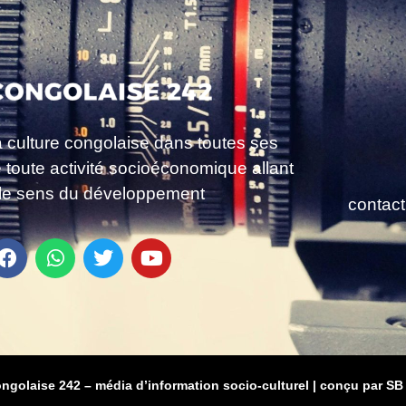
a culture congolaise dans toutes ses
e toute activité socioéconomique allant
le sens du développement
contac
ongolaise 242 – média d’information socio-culturel
|
conçu par SB