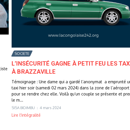
SOCIETE
L’INSÉCURITÉ GAGNE À PETIT FEU LES TAX
iste
À BRAZZAVILLE
Témoignage : Une dame qui a gardé l’anonymat a emprunté u
taxi hier soir (samedi 02 mars 2024) dans la zone de l’aéroport
pour se rendre chez elle. Voilà qu’un couple se présente et pr
le m...
SISA BIDIMBU
4 mars 2024
Lire l'intégralité