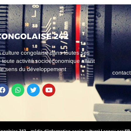
a culture congolaise dans toutes ses
e toute activité socioéconomique allant
le sens du développement
contac
ongolaise 242 – média d’information socio-culturel
|
conçu par SB