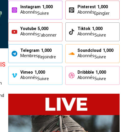
Instagram
1,000
Pinterest
1,000
Abonnés
Abonnés
Suivre
Epingler
Youtube
5,000
Tiktok
1,000
Abonnés
Abonnés
S'abonner
Suivre
Telegram
1,000
Soundcloud
1,000
Membres
Abonnés
Rejoindre
Suivre
IS
Vimeo
1,000
Dribbble
1,000
Abonnés
Abonnés
Suivre
Suivre
n
end