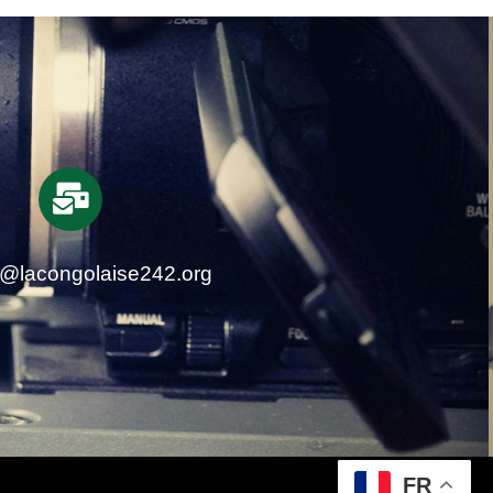
t@lacongolaise242.org
FR