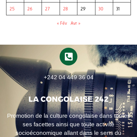
25
26
27
28
29
30
31
« Fév
Avr »
+242 04 449 36 04
Promotion de la culture congolaise dans toutes
ses facettes ainsi que toute activité
socioéconomique allant dans le sens du