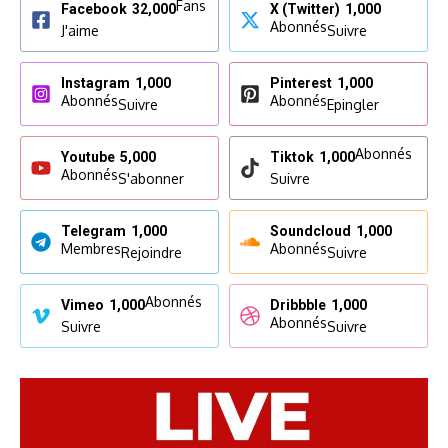
Fans
Facebook
32,000
X (Twitter)
1,000
Abonnés
J'aime
Suivre
Instagram
1,000
Pinterest
1,000
Abonnés
Abonnés
Suivre
Epingler
Abonnés
Youtube
5,000
Tiktok
1,000
Abonnés
S'abonner
Suivre
Telegram
1,000
Soundcloud
1,000
Membres
Abonnés
Rejoindre
Suivre
Abonnés
Vimeo
1,000
Dribbble
1,000
Abonnés
Suivre
Suivre