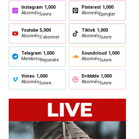
Instagram
1,000
Pinterest
1,000
Abonnés
Abonnés
Suivre
Epingler
Youtube
5,000
Tiktok
1,000
Abonnés
Abonnés
S'abonner
Suivre
Telegram
1,000
Soundcloud
1,000
Membres
Abonnés
Rejoindre
Suivre
Vimeo
1,000
Dribbble
1,000
Abonnés
Abonnés
Suivre
Suivre