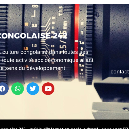
a culture congolaise dans toutes ses
e toute activité socioéconomique allant
le sens du développement
contac
ongolaise 242 – média d’information socio-culturel
|
conçu par SB