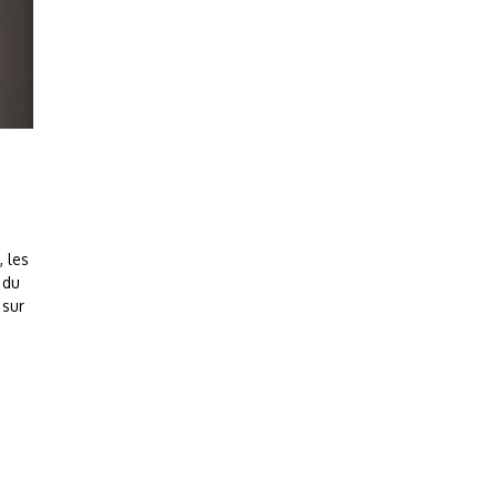
, les
 du
 sur