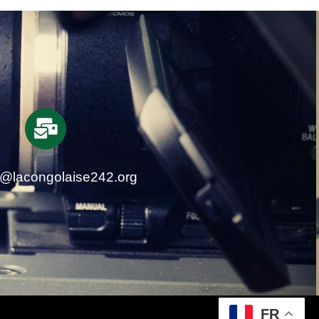
t@lacongolaise242.org
FR