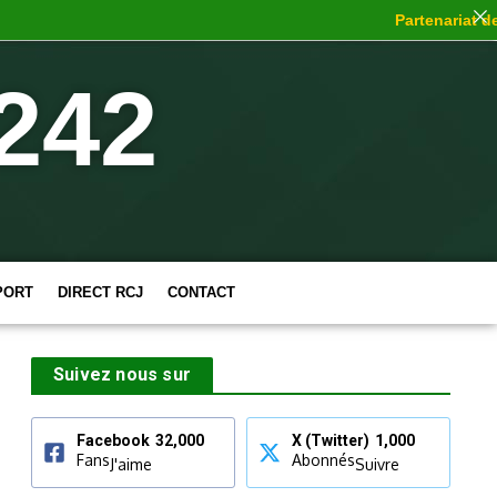
Partenariat de c
242
PORT
DIRECT RCJ
CONTACT
Suivez nous sur
Facebook
32,000
X (Twitter)
1,000
Fans
Abonnés
J'aime
Suivre