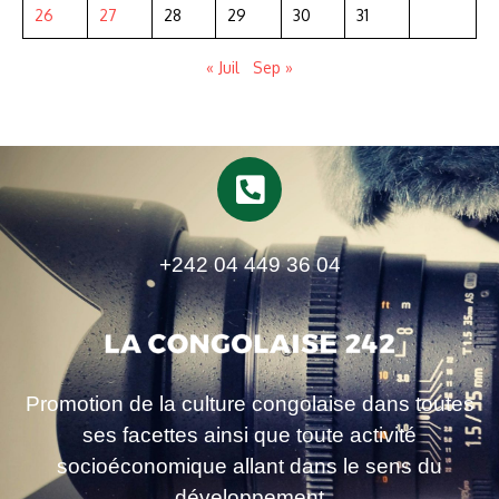
26
27
28
29
30
31
« Juil
Sep »
+242 04 449 36 04
Promotion de la culture congolaise dans toutes
ses facettes ainsi que toute activité
socioéconomique allant dans le sens du
développement