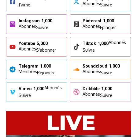
Abonnés
J'aime
Suivre
Instagram
1,000
Pinterest
1,000
Abonnés
Abonnés
Suivre
Epingler
Abonnés
Youtube
5,000
Tiktok
1,000
Abonnés
S'abonner
Suivre
Telegram
1,000
Soundcloud
1,000
Membres
Abonnés
Rejoindre
Suivre
Abonnés
Vimeo
1,000
Dribbble
1,000
Abonnés
Suivre
Suivre