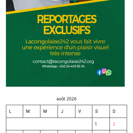
août 2026
L
M
M
J
V
S
D
1
2