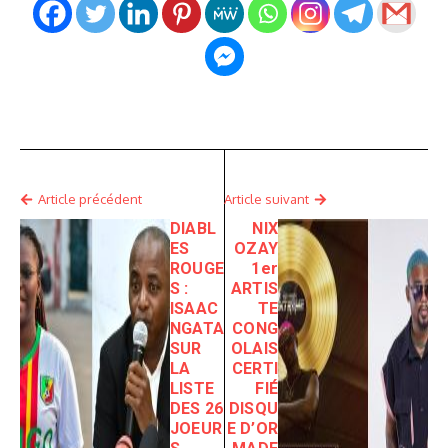
Article précédent
Article suivant
DIABL
NIX
ES
OZAY
ROUGE
1er
S :
ARTIS
ISAAC
TE
NGATA
CONG
SUR
OLAIS
LA
CERTI
LISTE
FIÉ
DES 26
DISQU
JOEUR
E D’OR