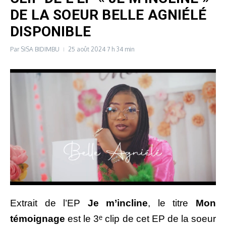
DE LA SOEUR BELLE AGNIÉLÉ
DISPONIBLE
Par
SISA BIDIMBU
25 août 2024
7 h 34 min
Extrait de l’EP
Je m’incline
, le titre
Mon
témoignage
est le 3ᵉ clip de cet EP de la soeur