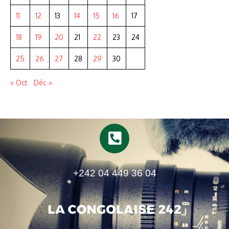
11
12
13
14
15
16
17
18
19
20
21
22
23
24
25
26
27
28
29
30
« Oct
Déc »
+242 04 449 36 04