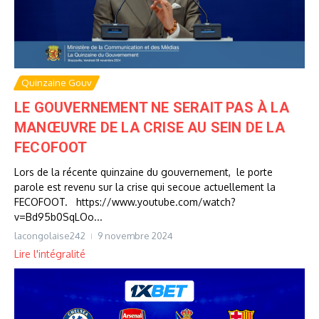
Quinzaine Gouv
LE GOUVERNEMENT NE SERAIT PAS À LA
MANŒUVRE DE LA CRISE AU SEIN DE LA
FECOFOOT
Lors de la récente quinzaine du gouvernement, le porte
parole est revenu sur la crise qui secoue actuellement la
FECOFOOT. https://www.youtube.com/watch?
v=Bd95b0SqLOo...
lacongolaise242
9 novembre 2024
Lire l'intégralité