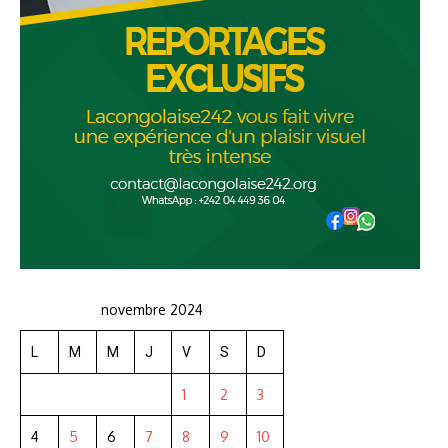
novembre 2024
L
M
M
J
V
S
D
1
2
3
4
5
6
7
8
9
10