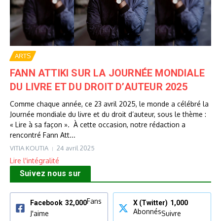
ARTS
FANN ATTIKI SUR LA JOURNÉE MONDIALE
DU LIVRE ET DU DROIT D’AUTEUR 2025
Comme chaque année, ce 23 avril 2025, le monde a célébré la
Journée mondiale du livre et du droit d’auteur, sous le thème :
« Lire à sa façon ». À cette occasion, notre rédaction a
rencontré Fann Att...
VITIA KOUTIA
24 avril 2025
Lire l'intégralité
Suivez nous sur
Fans
Facebook
32,000
X (Twitter)
1,000
Abonnés
J'aime
Suivre