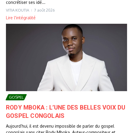
concrétiser ses idé...
VITIA KOUTIA
7 août 2026
Lire l'intégralité
GOSPEL
RODY MBOKA : L’UNE DES BELLES VOIX DU
GOSPEL CONGOLAIS
Aujourd’hui, il est devenu impossible de parler du gospel
congolais sans citer Rody Mboka. Auteur-compositeur et