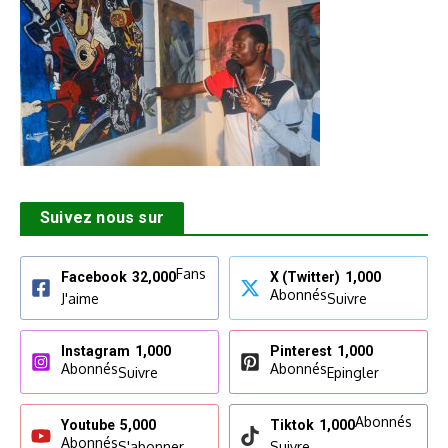
Suivez nous sur
Fans
Facebook
32,000
X (Twitter)
1,000
Abonnés
J'aime
Suivre
Instagram
1,000
Pinterest
1,000
Abonnés
Abonnés
Suivre
Epingler
Abonnés
Youtube
5,000
Tiktok
1,000
Abonnés
S'abonner
Suivre