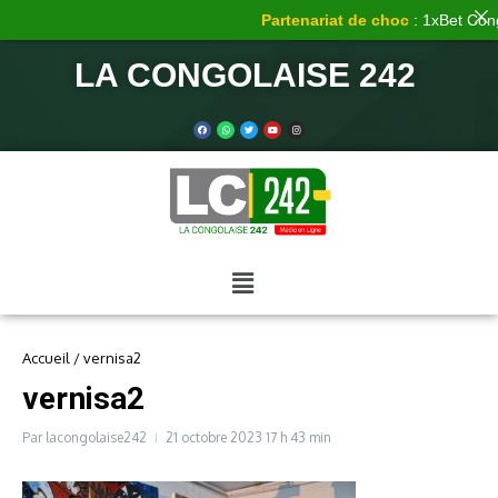
Partenariat de choc
: 1xBet Congo
LA CONGOLAISE 242
Accueil
/
vernisa2
vernisa2
Par
lacongolaise242
21 octobre 2023
17 h 43 min