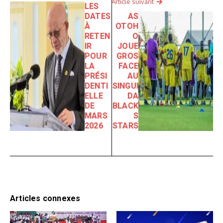
Article suivant
LES
DATES
AS
À
OTOH
RETEN
O
IR
JOUE
POUR
GROS
LA
FACE
PRÉSI
AU
DENTI
SINGUI
ELLE
DA
DE
BLACK
MARS
S
2026
STARS
Articles connexes