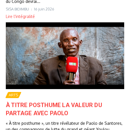
du Congo devrai...
SISA BIDIMBU
16 juin 2026
Lire l'intégralité
ARTS
À TITRE POSTHUME LA VALEUR DU
PARTAGE AVEC PAOLO
« À titre posthume », un titre révélateur de Paolo de Santores,
un des compagnons de lutte du grand et géant Youlou