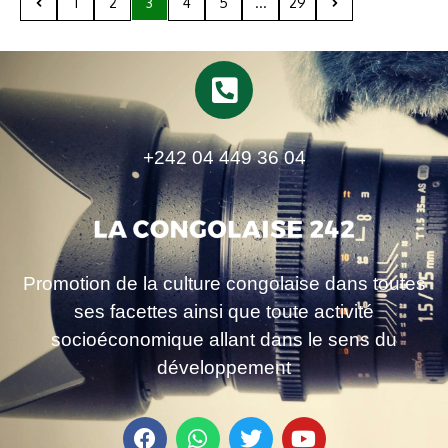
1
2
3
4
5
...
29
+242 04 449 36 04
Promotion de la culture congolaise dans toutes
ses facettes ainsi que toute activité
socioéconomique allant dans le sens du
développement