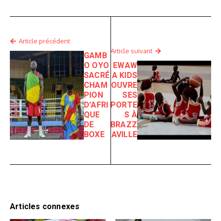
Article précédent
Article suivant
GAMB
O OYO
EWAW
SACRÉ
A KIDS
CHAM
OUVRE
PION
SES
D’AFRI
PORTE
QUE
S À
DE
BRAZZ
BOXE
AVILLE
Articles connexes