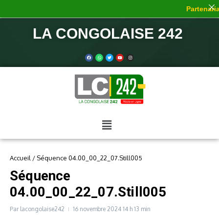
Partenariat
LA CONGOLAISE 242
Accueil
/
Séquence 04.00_00_22_07.Still005
Séquence
04.00_00_22_07.Still005
Par
lacongolaise242
16 novembre 2024
14 h 13 min