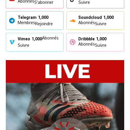
Abonnés
S'abonner
Suivre
Telegram
1,000
Soundcloud
1,000
Membres
Abonnés
Rejoindre
Suivre
Abonnés
Vimeo
1,000
Dribbble
1,000
Abonnés
Suivre
Suivre