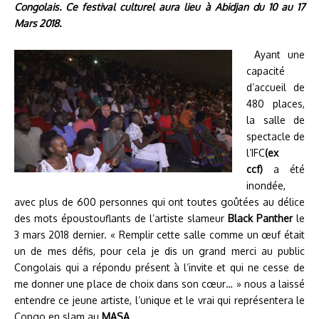
Congolais. Ce festival culturel aura lieu à Abidjan du 10 au 17
Mars 2018.
Ayant une
capacité
d’accueil de
480 places,
la salle de
spectacle de
l’IFC
(ex
ccf)
a été
inondée,
avec plus de 600 personnes qui ont toutes goûtées au délice
des mots époustouflants de l’artiste slameur
Black Panther
le
3 mars 2018 dernier. « Remplir cette salle comme un œuf était
un de mes défis, pour cela je dis un grand merci au public
Congolais qui a répondu présent à l’invite et qui ne cesse de
me donner une place de choix dans son cœur… » nous a laissé
entendre ce jeune artiste, l’unique et le vrai qui représentera le
Congo en slam au
MASA