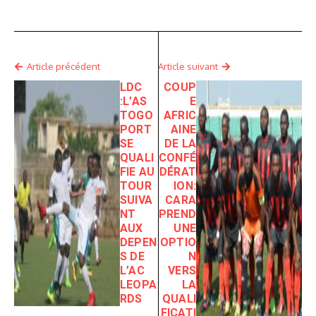
Article précédent
Article suivant
LDC
COUP
:L’AS
E
TOGO
AFRIC
PORT
AINE
SE
DE LA
QUALI
CONFÉ
FIE AU
DÉRAT
TOUR
ION:
SUIVA
CARA
NT
PREND
AUX
UNE
DEPEN
OPTIO
S DE
N
L’AC
VERS
LEOPA
LA
RDS
QUALI
FICATI