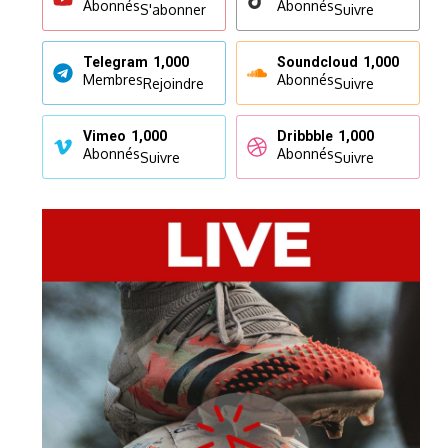
Abonnés
Abonnés
S'abonner
Suivre
Telegram
1,000
Soundcloud
1,000
Membres
Abonnés
Rejoindre
Suivre
Vimeo
1,000
Dribbble
1,000
Abonnés
Abonnés
Suivre
Suivre