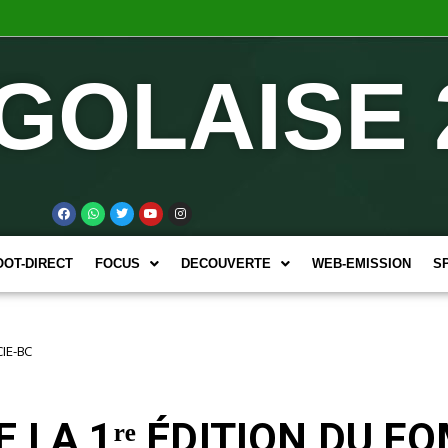
GOLAISE 
OOT-DIRECT
FOCUS
DECOUVERTE
WEB-EMISSION
S
IE-BC
 LA 1ʳᵉ ÉDITION DU F