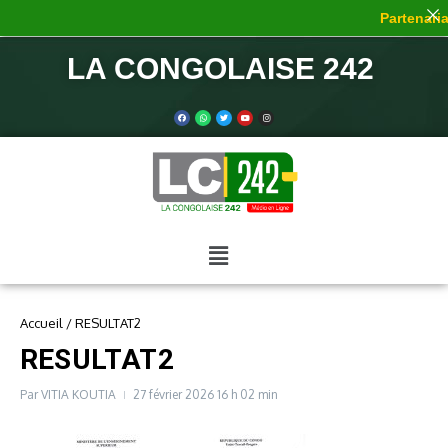
Partenariat
LA CONGOLAISE 242
Accueil
/
RESULTAT2
RESULTAT2
Par
VITIA KOUTIA
27 février 2026
16 h 02 min