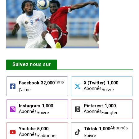
Suivez nous sur
Fans
Facebook
32,000
X (Twitter)
1,000
Abonnés
J'aime
Suivre
Instagram
1,000
Pinterest
1,000
Abonnés
Abonnés
Suivre
Epingler
Abonnés
Youtube
5,000
Tiktok
1,000
Abonnés
S'abonner
Suivre