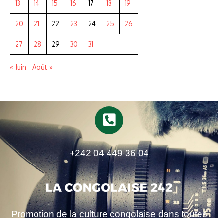
13
14
15
16
17
18
19
20
21
22
23
24
25
26
27
28
29
30
31
« Juin
Août »
+242 04 449 36 04
Promotion de la culture congolaise dans toutes