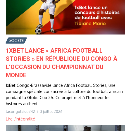
SOCIETE
1XBET LANCE « AFRICA FOOTBALL
STORIES » EN RÉPUBLIQUE DU CONGO À
L’OCCASION DU CHAMPIONNAT DU
MONDE
1xBet Congo-Brazzaville lance Africa Football Stories, une
campagne spéciale consacrée à la culture du football africain
pendant la Globe Cup 26. Ce projet met à l’honneur les
histoires authenti...
lacongolaise242
3 juillet 2026
Lire l'intégralité