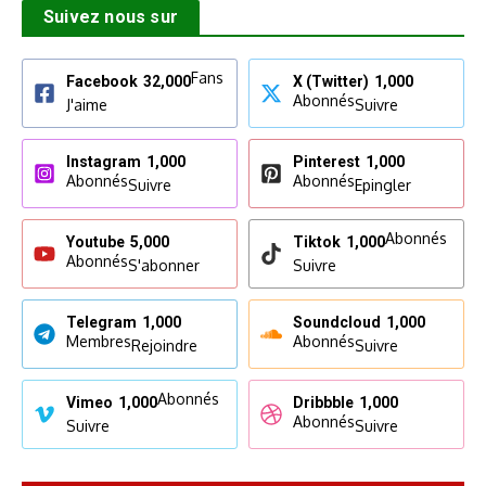
Suivez nous sur
Fans
Facebook
32,000
X (Twitter)
1,000
Abonnés
J'aime
Suivre
Instagram
1,000
Pinterest
1,000
Abonnés
Abonnés
Suivre
Epingler
Abonnés
Youtube
5,000
Tiktok
1,000
Abonnés
S'abonner
Suivre
Telegram
1,000
Soundcloud
1,000
Membres
Abonnés
Rejoindre
Suivre
Abonnés
Vimeo
1,000
Dribbble
1,000
Abonnés
Suivre
Suivre