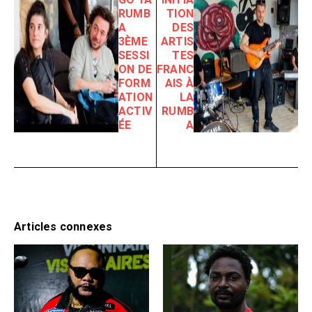
RUMB
TION
A
DES
3ÈME
ARTIS
SESSI
TES
ON DE
FRANC
FORM
AIS À
ATION
LA
ACTIV
RUMB
ÉE
A
Articles connexes