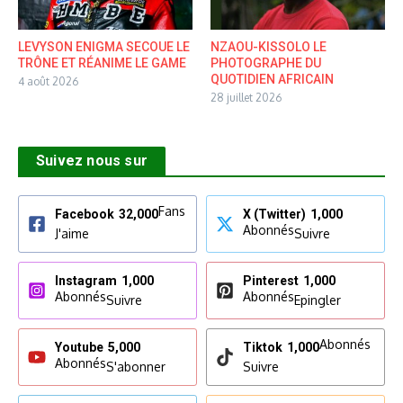
LEVYSON ENIGMA SECOUE LE
NZAOU-KISSOLO LE
TRÔNE ET RÉANIME LE GAME
PHOTOGRAPHE DU
QUOTIDIEN AFRICAIN
4 août 2026
28 juillet 2026
Suivez nous sur
Fans
Facebook
32,000
X (Twitter)
1,000
Abonnés
J'aime
Suivre
Instagram
1,000
Pinterest
1,000
Abonnés
Abonnés
Suivre
Epingler
Abonnés
Youtube
5,000
Tiktok
1,000
Abonnés
S'abonner
Suivre