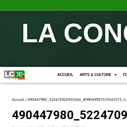
LA CON
ACCUEIL
ARTS & CULTURE
F
Accueil
/
490447980_522470920935046_8198149907559343573_n (
490447980_5224709