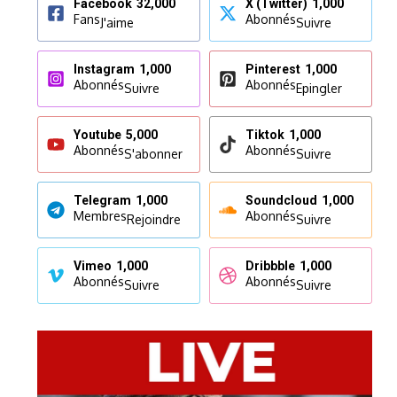
Facebook
32,000
X (Twitter)
1,000
Fans
Abonnés
J'aime
Suivre
Instagram
1,000
Pinterest
1,000
Abonnés
Abonnés
Suivre
Epingler
Youtube
5,000
Tiktok
1,000
Abonnés
Abonnés
S'abonner
Suivre
Telegram
1,000
Soundcloud
1,000
Membres
Abonnés
Rejoindre
Suivre
Vimeo
1,000
Dribbble
1,000
Abonnés
Abonnés
Suivre
Suivre