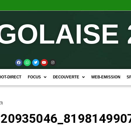
GOLAISE 
OOT-DIRECT
FOCUS
DECOUVERTE
WEB-EMISSION
S
1)
20935046_8198149907