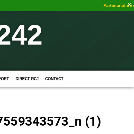
Partenariat de cho
242
PORT
DIRECT RCJ
CONTACT
559343573_n (1)