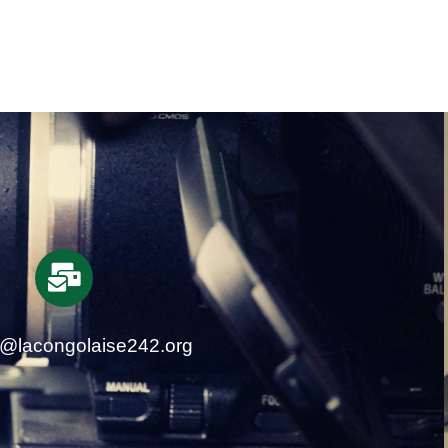
t@lacongolaise242.org