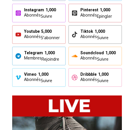
Instagram
1,000
Pinterest
1,000
Abonnés
Abonnés
Suivre
Epingler
Youtube
5,000
Tiktok
1,000
Abonnés
Abonnés
S'abonner
Suivre
Telegram
1,000
Soundcloud
1,000
Membres
Abonnés
Rejoindre
Suivre
Vimeo
1,000
Dribbble
1,000
Abonnés
Abonnés
Suivre
Suivre