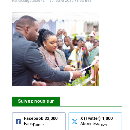
Par
lacongolaise242
23 février 2026
9 h 50 min
Suivez nous sur
Facebook
32,000
X (Twitter)
1,000
Fans
Abonnés
J'aime
Suivre