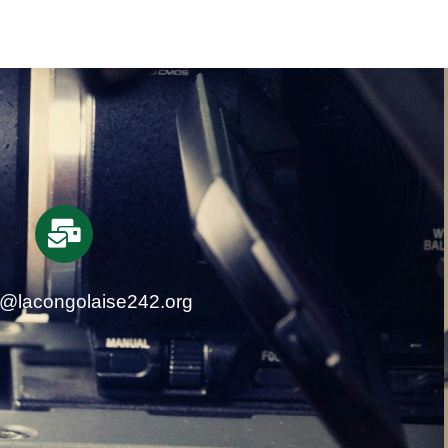
t@lacongolaise242.org