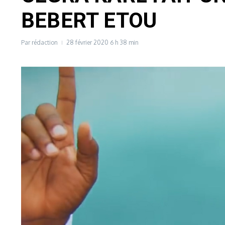
BEBERT ETOU
Par
rédaction
28 février 2020
6 h 38 min