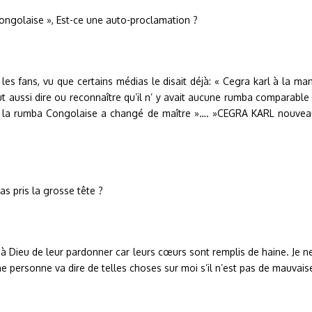
ongolaise », Est-ce une auto-proclamation ?
s fans, vu que certains médias le disait déjà: « Cegra karl à la man
faut aussi dire ou reconnaître qu’il n’ y avait aucune rumba compar
mais, la rumba Congolaise a changé de maître »…. »CEGRA KARL nouv
s pris la grosse tête ?
te à Dieu de leur pardonner car leurs cœurs sont remplis de haine. Je
e personne va dire de telles choses sur moi s’il n’est pas de mauvaise