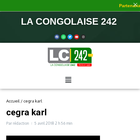
Partenaria
LA CONGOLAISE 242
Accueil
/
cegra karl
cegra karl
Par
rédaction
5 avril 2018
2 h 56 min