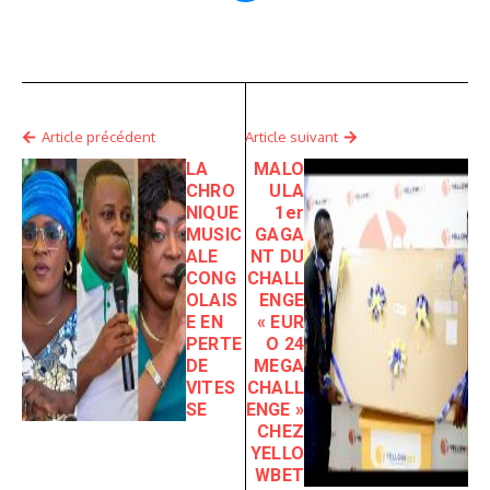
Article précédent
Article suivant
LA
MALO
CHRO
ULA
NIQUE
1er
MUSIC
GAGA
ALE
NT DU
CONG
CHALL
OLAIS
ENGE
E EN
« EUR
PERTE
O 24
DE
MEGA
VITES
CHALL
SE
ENGE »
CHEZ
YELLO
WBET