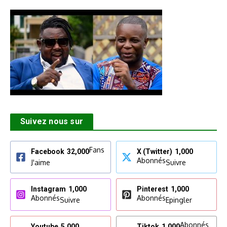
Suivez nous sur
Fans
Facebook
32,000
X (Twitter)
1,000
Abonnés
J'aime
Suivre
Instagram
1,000
Pinterest
1,000
Abonnés
Abonnés
Suivre
Epingler
Abonnés
Youtube
5,000
Tiktok
1,000