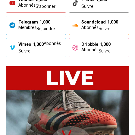
Abonnés
S'abonner
Suivre
Telegram
1,000
Soundcloud
1,000
Membres
Abonnés
Rejoindre
Suivre
Abonnés
Vimeo
1,000
Dribbble
1,000
Abonnés
Suivre
Suivre