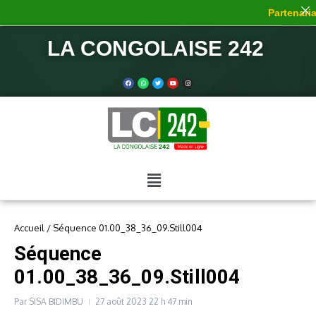
Partenariat
LA CONGOLAISE 242
Accueil
/
Séquence 01.00_38_36_09.Still004
Séquence
01.00_38_36_09.Still004
Par
SISA BIDIMBU
27 août 2023
22 h 47 min