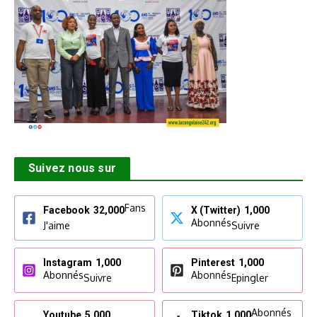
Suivez nous sur
Fans
Facebook
32,000
X (Twitter)
1,000
Abonnés
J'aime
Suivre
Instagram
1,000
Pinterest
1,000
Abonnés
Abonnés
Suivre
Epingler
Abonnés
Youtube
5,000
Tiktok
1,000