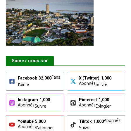
Suivez nous sur
Fans
Facebook
32,000
X (Twitter)
1,000
Abonnés
J'aime
Suivre
Instagram
1,000
Pinterest
1,000
Abonnés
Abonnés
Suivre
Epingler
Abonnés
Youtube
5,000
Tiktok
1,000
Abonnés
S'abonner
Suivre