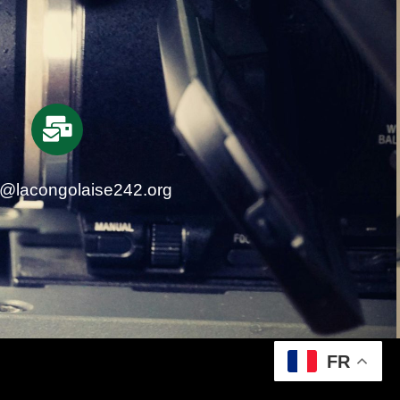
t@lacongolaise242.org
FR