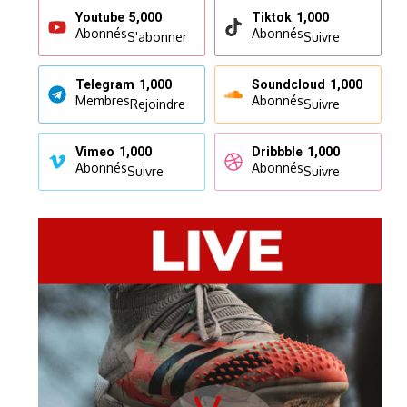
Youtube
5,000
Tiktok
1,000
Abonnés
Abonnés
S'abonner
Suivre
Telegram
1,000
Soundcloud
1,000
Membres
Abonnés
Rejoindre
Suivre
Vimeo
1,000
Dribbble
1,000
Abonnés
Abonnés
Suivre
Suivre