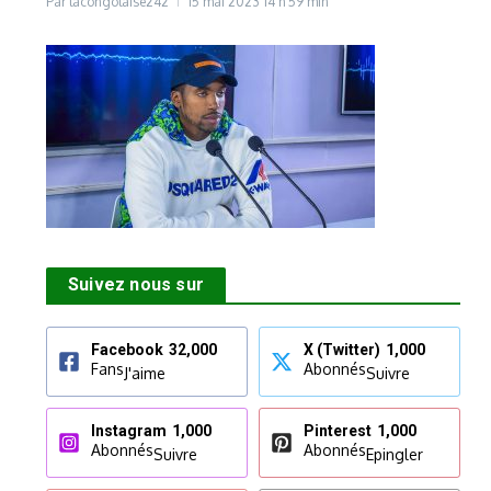
Par
lacongolaise242
15 mai 2023
14 h 59 min
Suivez nous sur
Facebook
32,000
X (Twitter)
1,000
Fans
Abonnés
J'aime
Suivre
Instagram
1,000
Pinterest
1,000
Abonnés
Abonnés
Suivre
Epingler