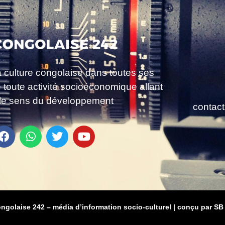
a culture congolaise dans toutes ses
e toute activité socioéconomique allant
le sens du développement
contac
ongolaise 242 – média d’information socio-culturel
|
conçu par SB