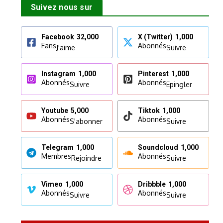
Suivez nous sur
Facebook
32,000
X (Twitter)
1,000
Fans
Abonnés
J'aime
Suivre
Instagram
1,000
Pinterest
1,000
Abonnés
Abonnés
Suivre
Epingler
Youtube
5,000
Tiktok
1,000
Abonnés
Abonnés
S'abonner
Suivre
Telegram
1,000
Soundcloud
1,000
Membres
Abonnés
Rejoindre
Suivre
Vimeo
1,000
Dribbble
1,000
Abonnés
Abonnés
Suivre
Suivre