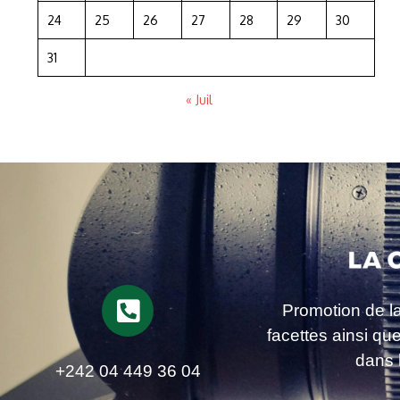
24
25
26
27
28
29
30
31
« Juil
Promotion de l
facettes ainsi qu
dans 
+242 04 449 36 04