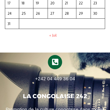
17
18
19
20
21
22
23
24
25
26
27
28
29
30
31
« Juil
+242 04 449 36 04
Promotion de la culture congolaise dans toutes