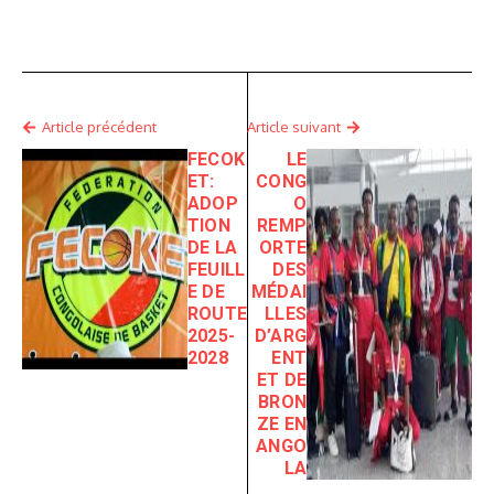
Article précédent
Article suivant
FECOK
LE
ET:
CONG
ADOP
O
TION
REMP
DE LA
ORTE
FEUILL
DES
E DE
MÉDAI
ROUTE
LLES
2025-
D’ARG
2028
ENT
ET DE
BRON
ZE EN
ANGO
LA