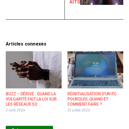
AITS
Articles connexes
BUZZ – DÉRIVE : QUAND LA
RÉINITIALISATION D’UN PC :
VULGARITÉ FAIT LA LOI SUR
POURQUOI, QUAND ET
LES RÉSEAUX SO ...
COMMENT FAIRE ?
2 août 2026
25 juillet 2026