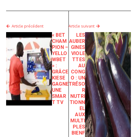
Article précédent
Article suivant
« BET
LES
CHAM
AUBER
PION –
GINES
YELLO
VIOLE
WBET
TTES
» :
AU
GRÂCE
CONG
KIESE
O : UN
GAGNE
TRÉSO
UNE
R
SMAR
NUTRI
T TV
TIONN
EL
AUX
MULTI
PLES
BIENF