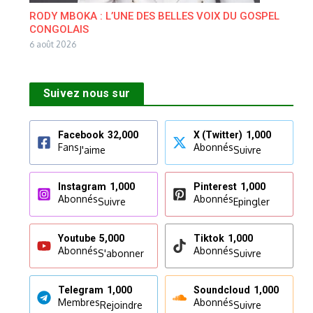
RODY MBOKA : L’UNE DES BELLES VOIX DU GOSPEL
CONGOLAIS
6 août 2026
Suivez nous sur
Facebook
32,000
X (Twitter)
1,000
Fans
Abonnés
J'aime
Suivre
Instagram
1,000
Pinterest
1,000
Abonnés
Abonnés
Suivre
Epingler
Youtube
5,000
Tiktok
1,000
Abonnés
Abonnés
S'abonner
Suivre
Telegram
1,000
Soundcloud
1,000
Membres
Abonnés
Rejoindre
Suivre