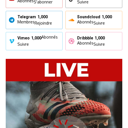
Abonnés
S'abonner
Suivre
Telegram
1,000
Soundcloud
1,000
Membres
Abonnés
Rejoindre
Suivre
Abonnés
Vimeo
1,000
Dribbble
1,000
Abonnés
Suivre
Suivre