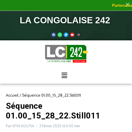
Partenariat
LA CONGOLAISE 242
Accueil
/
Séquence 01.00_15_28_22.Still011
Séquence
01.00_15_28_22.Still011
Par
VITIA KOUTIA
3 février 2025
16 h 50 min