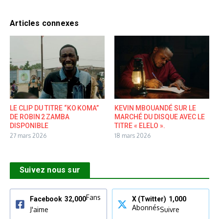
Articles connexes
LE CLIP DU TITRE “KO KOMA”
KEVIN MBOUANDÉ SUR LE
DE ROBIN 2 ZAMBA
MARCHÉ DU DISQUE AVEC LE
DISPONIBLE
TITRE « ELELO ».
27 mars 2026
18 mars 2026
Suivez nous sur
Fans
Facebook
32,000
X (Twitter)
1,000
Abonnés
J'aime
Suivre