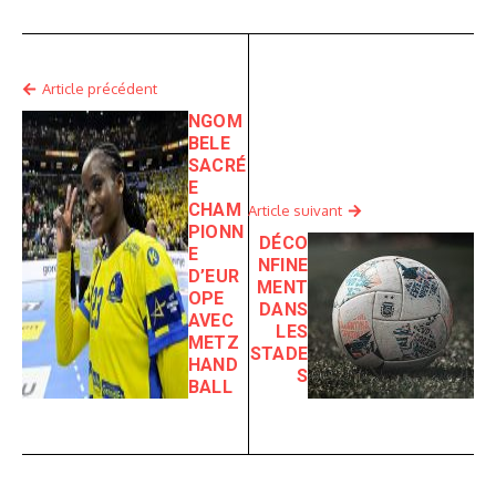
Article précédent
NGOM
BELE
SACRÉ
E
CHAM
Article suivant
PIONN
DÉCO
E
NFINE
D’EUR
MENT
OPE
DANS
AVEC
LES
METZ
STADE
HAND
S
BALL