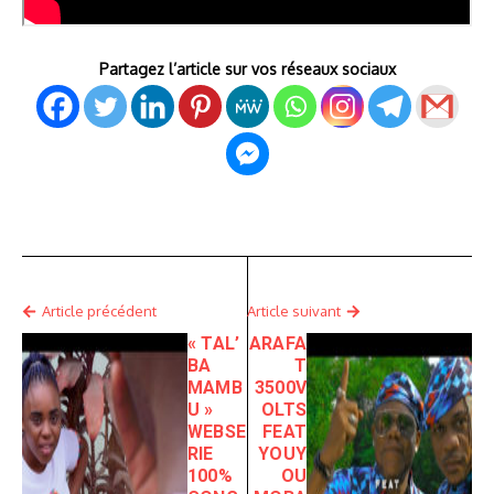
Partagez l’article sur vos réseaux sociaux
Article précédent
Article suivant
« TAL’
ARAFA
BA
T
MAMB
3500V
U »
OLTS
WEBSE
FEAT
RIE
YOUY
100%
OU