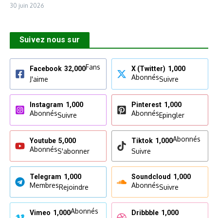
30 juin 2026
Suivez nous sur
Fans
Facebook
32,000
X (Twitter)
1,000
Abonnés
J'aime
Suivre
Instagram
1,000
Pinterest
1,000
Abonnés
Abonnés
Suivre
Epingler
Abonnés
Youtube
5,000
Tiktok
1,000
Abonnés
S'abonner
Suivre
Telegram
1,000
Soundcloud
1,000
Membres
Abonnés
Rejoindre
Suivre
Abonnés
Vimeo
1,000
Dribbble
1,000