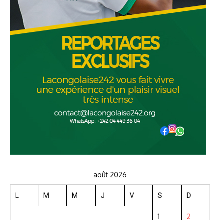
août 2026
L
M
M
J
V
S
D
1
2