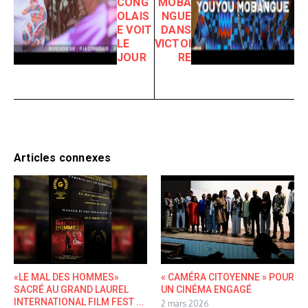
CONG
MOBA
OLAIS
NGUE
E VOIT
DANS
LE
VICTOI
JOUR
RE
Articles connexes
«LE MAL DES HOMMES»
« CAMÉRA CITOYENNE » POUR
SACRÉ AU GRAND LAUREL
UN CINÉMA ENGAGÉ
INTERNATIONAL FILM FEST ...
2 mars 2026