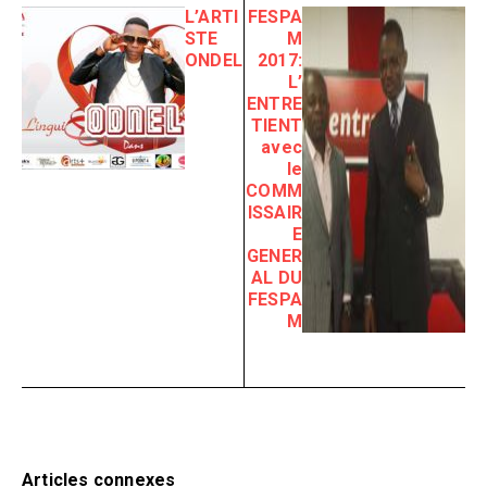
L’ARTI
FESPA
STE
M
ONDEL
2017:
L’
ENTRE
TIENT
avec
le
COMM
ISSAIR
E
GENER
AL DU
FESPA
M
Articles connexes