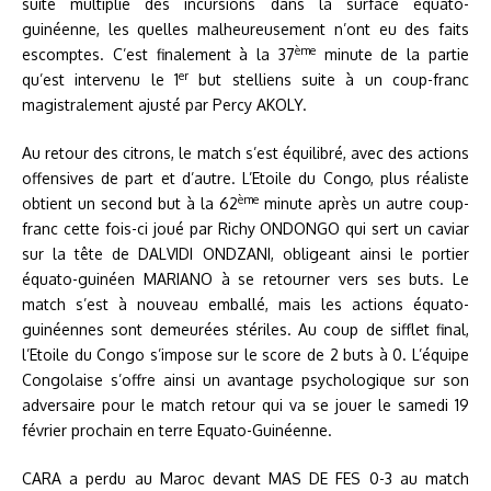
suite multiplié des incursions dans la surface équato-
guinéenne, les quelles malheureusement n’ont eu des faits
ème
escomptes. C’est finalement à la 37
minute de la partie
er
qu’est intervenu le 1
but stelliens suite à un coup-franc
magistralement ajusté par Percy AKOLY.
Au retour des citrons, le match s’est équilibré, avec des actions
offensives de part et d’autre. L’Etoile du Congo, plus réaliste
ème
obtient un second but à la 62
minute après un autre coup-
franc cette fois-ci joué par Richy ONDONGO qui sert un caviar
sur la tête de DALVIDI ONDZANI, obligeant ainsi le portier
équato-guinéen MARIANO à se retourner vers ses buts. Le
match s’est à nouveau emballé, mais les actions équato-
guinéennes sont demeurées stériles. Au coup de sifflet final,
l’Etoile du Congo s’impose sur le score de 2 buts à 0. L’équipe
Congolaise s’offre ainsi un avantage psychologique sur son
adversaire pour le match retour qui va se jouer le samedi 19
février prochain en terre Equato-Guinéenne.
CARA a perdu au Maroc devant MAS DE FES 0-3 au match