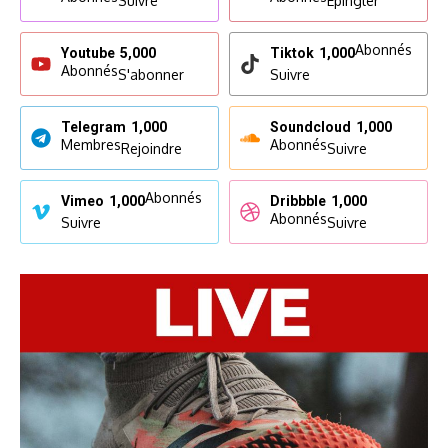
Suivre
Epingler
Abonnés
Youtube
5,000
Tiktok
1,000
Abonnés
S'abonner
Suivre
Telegram
1,000
Soundcloud
1,000
Membres
Abonnés
Rejoindre
Suivre
Abonnés
Vimeo
1,000
Dribbble
1,000
Abonnés
Suivre
Suivre