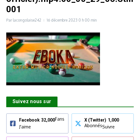
001
Par
lacongolaise242
16 décembre 2023
0 h 00 min
Suivez nous sur
Fans
Facebook
32,000
X (Twitter)
1,000
Abonnés
J'aime
Suivre