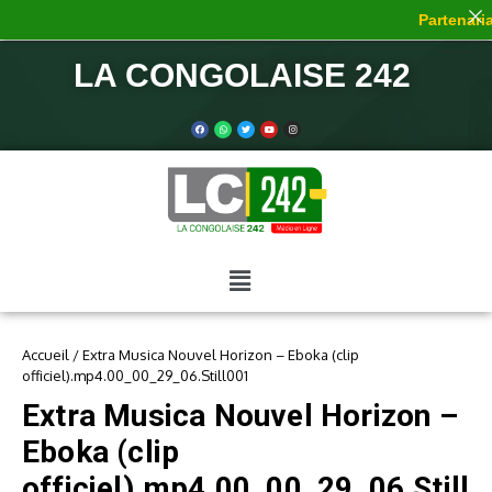
Partenariat
LA CONGOLAISE 242
Accueil
/
Extra Musica Nouvel Horizon – Eboka (clip
officiel).mp4.00_00_29_06.Still001
Extra Musica Nouvel Horizon –
Eboka (clip
officiel).mp4.00_00_29_06.Still