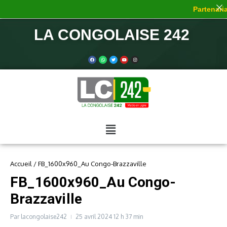
Partenaria
LA CONGOLAISE 242
Accueil
/
FB_1600x960_Au Congo-Brazzaville
FB_1600x960_Au Congo-
Brazzaville
Par
lacongolaise242
25 avril 2024
12 h 37 min