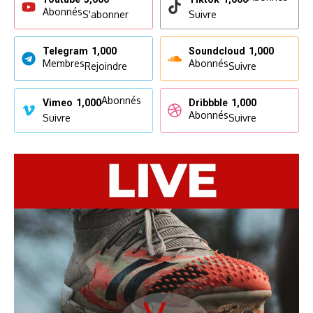
Abonnés
S'abonner
Suivre
Telegram
1,000
Soundcloud
1,000
Membres
Abonnés
Rejoindre
Suivre
Abonnés
Vimeo
1,000
Dribbble
1,000
Abonnés
Suivre
Suivre