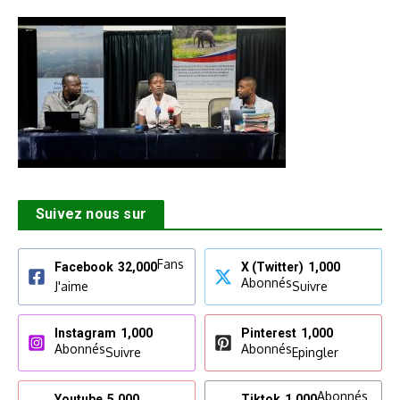
Suivez nous sur
Fans
Facebook
32,000
X (Twitter)
1,000
Abonnés
J'aime
Suivre
Instagram
1,000
Pinterest
1,000
Abonnés
Abonnés
Suivre
Epingler
Abonnés
Youtube
5,000
Tiktok
1,000