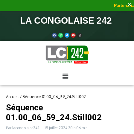
Partenariat
LA CONGOLAISE 242
Accueil
/
Séquence 01.00_06_59_24.Still002
Séquence
01.00_06_59_24.Still002
Par
lacongolaise242
18 juillet 2024
20 h 06 min